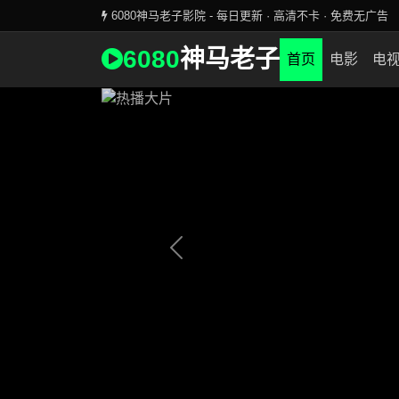
6080神马老子影院 - 每日更新 · 高清不卡 · 免费无广告
全网首播 · 最新大片
6080
神马老子
6080神马老子影院独家更新
首页
电影
电