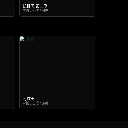
长相思 第二季
古装 / 仙侠 / 国产
海贼王
冒险 / 日漫 / 连载