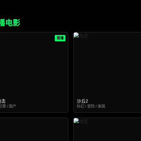
播电影
首播
追击
沙丘2
犯罪 / 国产
科幻 / 冒险 / 美国