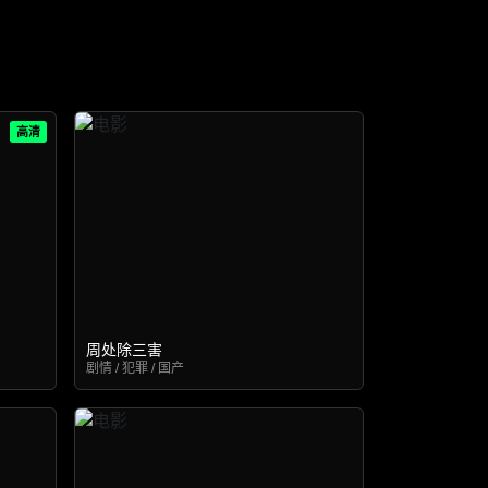
高清
周处除三害
剧情 / 犯罪 / 国产