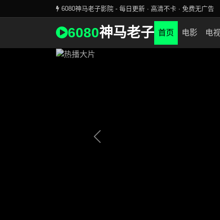
6080神马老子影院 - 每日更新 · 高清不卡 · 免费无广告
全网首播 · 最新大片
6080
神马老子
6080神马老子影院独家更新
首页
电影
电