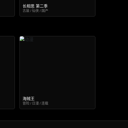
长相思 第二季
古装 / 仙侠 / 国产
海贼王
冒险 / 日漫 / 连载