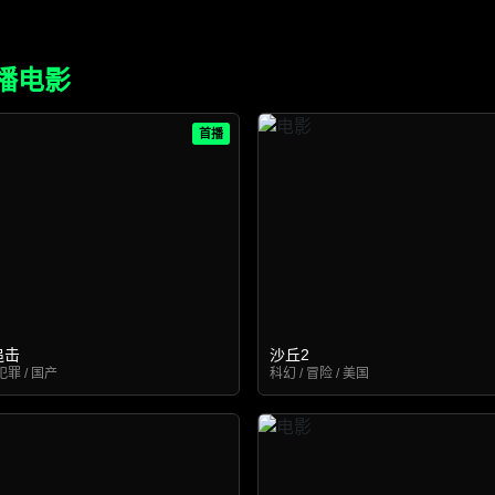
播电影
首播
追击
沙丘2
犯罪 / 国产
科幻 / 冒险 / 美国