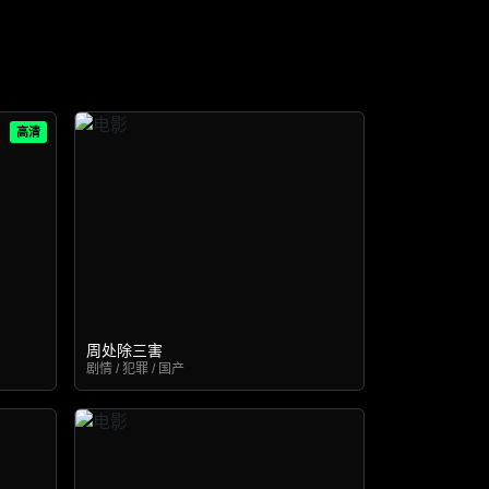
高清
周处除三害
剧情 / 犯罪 / 国产