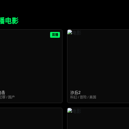
播电影
首播
追击
沙丘2
犯罪 / 国产
科幻 / 冒险 / 美国