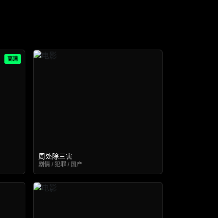
高清
周处除三害
剧情 / 犯罪 / 国产