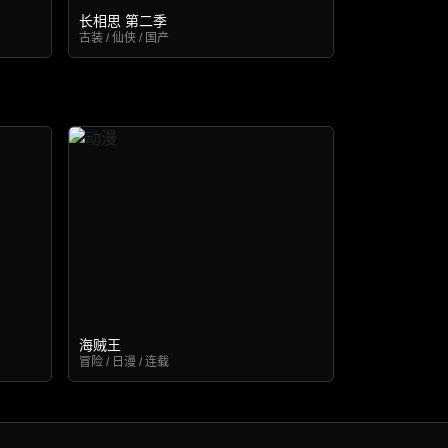
长相思 第二季
古装 / 仙侠 / 国产
海贼王
冒险 / 日漫 / 连载