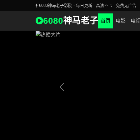
6080神马老子影院 - 每日更新 · 高清不卡 · 免费无广告
全网首播 · 最新大片
6080
神马老子
6080神马老子影院独家更新
首页
电影
电